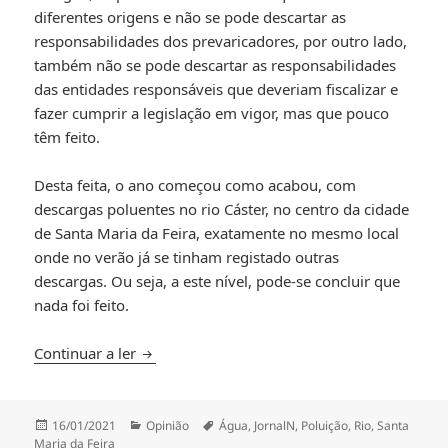
diferentes origens e não se pode descartar as
responsabilidades dos prevaricadores, por outro lado,
também não se pode descartar as responsabilidades
das entidades responsáveis que deveriam fiscalizar e
fazer cumprir a legislação em vigor, mas que pouco
têm feito.
Desta feita, o ano começou como acabou, com
descargas poluentes no rio Cáster, no centro da cidade
de Santa Maria da Feira, exatamente no mesmo local
onde no verão já se tinham registado outras
descargas. Ou seja, a este nível, pode-se concluir que
nada foi feito.
As constantes descargas poluentes nos rios (
Continuar a ler
Publicado
Categorias
Etiquetas
16/01/2021
Opinião
Água
,
JornalN
,
Poluição
,
Rio
,
Santa
a
Maria da Feira