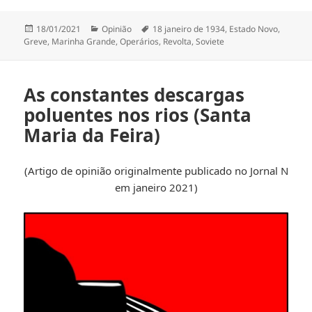
Publicado
Categorias
Etiquetas
18/01/2021
Opinião
18 janeiro de 1934
,
Estado Novo
,
a
Greve
,
Marinha Grande
,
Operários
,
Revolta
,
Soviete
As constantes descargas
poluentes nos rios (Santa
Maria da Feira)
(Artigo de opinião originalmente publicado no Jornal N
em janeiro 2021)