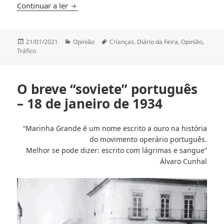
Tráfico e exploração de crianças em crescend
Continuar a ler
Publicado
Categorias
Etiquetas
21/01/2021
Opinião
Crianças
,
Diário da Feira
,
Opinião
,
a
Tráfico
O breve “soviete” português
– 18 de janeiro de 1934
“Marinha Grande é um nome escrito a ouro na história
do movimento operário português.
Melhor se pode dizer: escrito com lágrimas e sangue”
Álvaro Cunhal