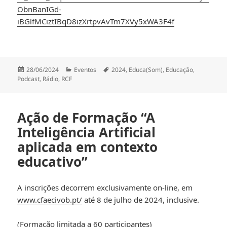
ObnBanIGd-
iBGlfMCiztIBqD8izXrtpvAvTm7XVy5xWA3F4f
Publicado
Categorias
Etiquetas
28/06/2024
Eventos
2024
,
Educa(Som)
,
Educação
,
a
Podcast
,
Rádio
,
RCF
Ação de Formação “A
Inteligência Artificial
aplicada em contexto
educativo”
A inscrições decorrem exclusivamente on-line, em
www.cfaecivob.pt/
até 8 de julho de 2024, inclusive.
(Formação limitada a 60 participantes)