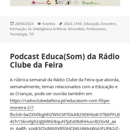
Publicado
Categorias
Etiquetas
28/06/2024
Eventos
2024
,
CFAE
,
Educação
,
Encontro
,
a
Formação
,
IA
,
Inteligência Artificial
,
Mirandela
,
Professores
,
Tecnologia
,
TIC
Podcast Educa(Som) da Rádio
Clube da Feira
A rúbrica semanal da Rádio Clube da Feira que aborda,
semanalmente, temas relacionados com a Educação e
as Crianças, pode ser ouvida também em
https://radioclubedafeira.pt/educasom-com-filipe-
moreira-2/?
fbclid=IwZXh0bgNhZW0CMTEAAR290tHtzdr3TB6PFLB
4Ch15krxfg92qtJXRNr8quNTpEsEBdHHuvrB2XvM_ae
m_AaRh_vzq83ChzM60VRSSHC6KU4KAsWoUFUPA2jZ-