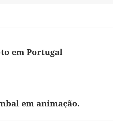
r
oto em Portugal
ombal em animação.