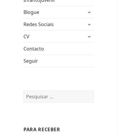
Infantojuvenil
expandir
Blogue
submenu
expandir
Redes Sociais
submenu
expandir
CV
submenu
Contacto
Seguir
Pesquisar
por:
PARA RECEBER