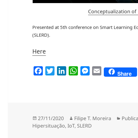
Conceptualization of
Presented at 5th conference on Smart Learning 
(SLERD).
Here
F
T
L
W
M
E
Share
a
w
i
h
e
m
c
i
n
a
s
a
e
t
k
t
s
i
b
t
e
s
e
l
o
e
d
A
n
Publicado
Autor
Catego
27/11/2020
Filipe T. Moreira
Public
a
Hipersituação
,
IoT
,
SLERD
o
r
I
p
g
k
n
p
e