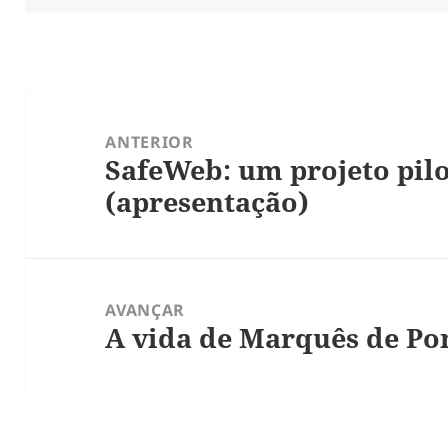
r
Navegação
de
ANTERIOR
SafeWeb: um projeto pil
artigos
Artigo
(apresentação)
anterior:
AVANÇAR
A vida de Marquês de P
Artigo
seguinte: