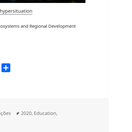
 hypersituation
Ecosystems and Regional Development
P
a
r
t
i
l
rias
Etiquetas
ações
2020
,
Education
,
h
a