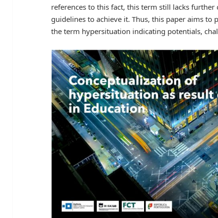
references to this fact, this term still lacks furth
guidelines to achieve it. Thus, this paper aims to 
the term hypersituation indicating potentials, cha