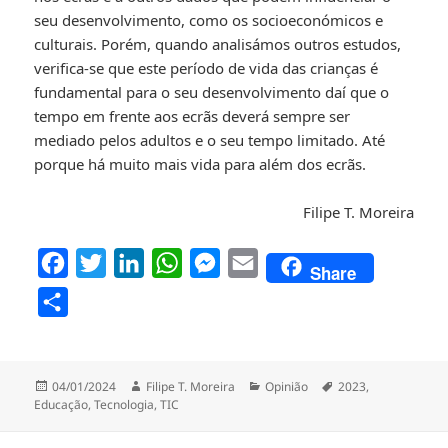
seu desenvolvimento, como os socioeconómicos e
culturais. Porém, quando analisámos outros estudos,
verifica-se que este período de vida das crianças é
fundamental para o seu desenvolvimento daí que o
tempo em frente aos ecrãs deverá sempre ser
mediado pelos adultos e o seu tempo limitado. Até
porque há muito mais vida para além dos ecrãs.
Filipe T. Moreira
F
T
L
W
M
E
Share
a
w
i
h
e
m
P
c
i
n
a
s
a
a
e
t
k
t
s
i
r
b
t
e
s
e
l
Publicado
Autor
Categorias
Etiquetas
04/01/2024
Filipe T. Moreira
Opinião
2023
,
t
a
Educação
,
Tecnologia
,
TIC
o
e
d
A
n
i
o
r
I
p
g
Navegação