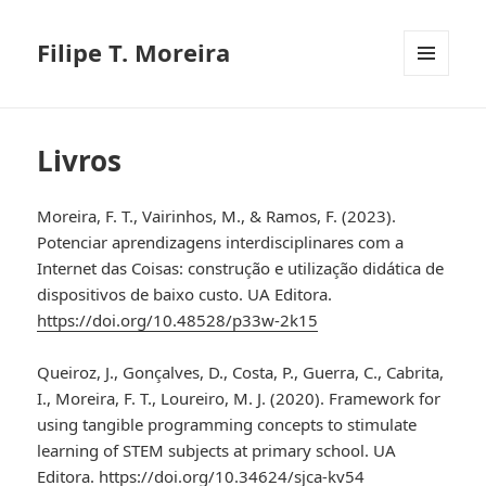
Filipe T. Moreira
MENU
E
WIDGETS
Livros
Moreira, F. T., Vairinhos, M., & Ramos, F. (2023).
Potenciar aprendizagens interdisciplinares com a
Internet das Coisas: construção e utilização didática de
dispositivos de baixo custo. UA Editora.
https://doi.org/10.48528/p33w-2k15
Queiroz, J., Gonçalves, D., Costa, P., Guerra, C., Cabrita,
I., Moreira, F. T., Loureiro, M. J. (2020). Framework for
using tangible programming concepts to stimulate
learning of STEM subjects at primary school. UA
Editora.
https://doi.org/10.34624/sjca-kv54