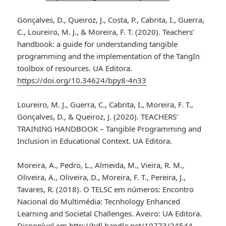
Gonçalves, D., Queiroz, J., Costa, P., Cabrita, I., Guerra,
C., Loureiro, M. J., & Moreira, F. T. (2020). Teachers’
handbook: a guide for understanding tangible
programming and the implementation of the TangIn
toolbox of resources. UA Editora.
https://doi.org/10.34624/bpy8-4n33
Loureiro, M. J., Guerra, C., Cabrita, I., Moreira, F. T.,
Gonçalves, D., & Queiroz, J. (2020). TEACHERS’
TRAINING HANDBOOK – Tangible Programming and
Inclusion in Educational Context. UA Editora.
Moreira, A., Pedro, L., Almeida, M., Vieira, R. M.,
Oliveira, A., Oliveira, D., Moreira, F. T., Pereira, J.,
Tavares, R. (2018). O TELSC em números: Encontro
Nacional do Multimédia: Tecnhology Enhanced
Learning and Societal Challenges. Aveiro: UA Editora.
Disponível em
http://hdl.handle.net/10773/24544