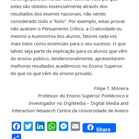
estes são obtidos essencialmente através dos
resultados dos exames nacionais, não sendo
considerado todo o “bolo”. Por exemplo, estas provas
não avaliam o Pensamento Crítico, a Criatividade ou
mesmo a Autonomia dos alunos, fatores cada vez
mais tidos como essenciais para o seu sucesso. O que
talvez seja parte da explicação para os alunos que vêm
do ensino público, tendencionalmente, apresentarem
melhores resultados académicos no Ensino Superior
do que os que vêm do ensino privado.
Filipe T. Moreira
Professor do Ensino Superior Politécnico e
Investigador no DigiMedia – Digital Media and
Interaction Research Centre da Universidade de Aveiro
F
T
L
W
M
E
Share
a
w
i
h
e
m
P