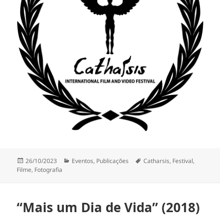
Publicado
Categorias
Etiquetas
26/10/2023
Eventos
,
Publicações
Catharsis
,
Festival
,
a
Filme
,
Fotografia
“Mais um Dia de Vida” (2018)