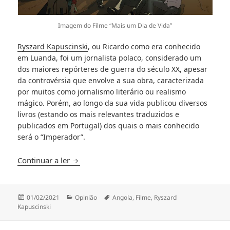
Imagem do Filme “Mais um Dia de Vida”
Ryszard Kapuscinski
, ou Ricardo como era conhecido
em Luanda, foi um jornalista polaco, considerado um
dos maiores repórteres de guerra do século XX, apesar
da controvérsia que envolve a sua obra, caracterizada
por muitos como jornalismo literário ou realismo
mágico. Porém, ao longo da sua vida publicou diversos
livros (estando os mais relevantes traduzidos e
publicados em Portugal) dos quais o mais conhecido
será o “Imperador”.
“Mais um Dia de Vida” (2018)
Continuar a ler
Publicado
Categorias
Etiquetas
01/02/2021
Opinião
Angola
,
Filme
,
Ryszard
a
Kapuscinski