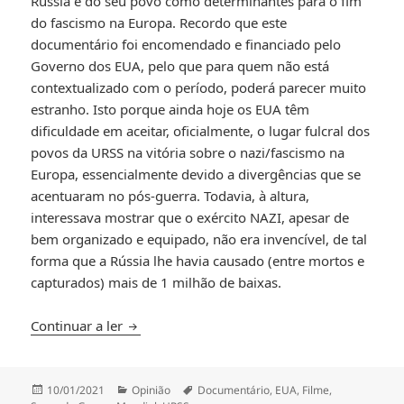
Rússia e do seu povo como determinantes para o fim
do fascismo na Europa. Recordo que este
documentário foi encomendado e financiado pelo
Governo dos EUA, pelo que para quem não está
contextualizado com o período, poderá parecer muito
estranho. Isto porque ainda hoje os EUA têm
dificuldade em aceitar, oficialmente, o lugar fulcral dos
povos da URSS na vitória sobre o nazi/fascismo na
Europa, essencialmente devido a divergências que se
acentuaram no pós-guerra. Todavia, à altura,
interessava mostrar que o exército NAZI, apesar de
bem organizado e equipado, não era invencível, de tal
forma que a Rússia lhe havia causado (entre mortos e
capturados) mais de 1 milhão de baixas.
A Batalha da Rússia (1943)
Continuar a ler
Publicado
Categorias
Etiquetas
10/01/2021
Opinião
Documentário
,
EUA
,
Filme
,