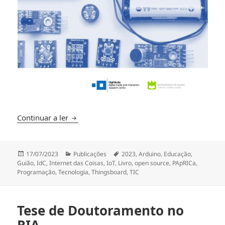
LIVRO – Potenciar aprendizagens interdiscipli
Continuar a ler
Publicado
Categorias
Etiquetas
17/07/2023
Publicações
2023
,
Arduino
,
Educação
,
a
Guião
,
IdC
,
Internet das Coisas
,
IoT
,
Livro
,
open source
,
PApRICa
,
Programação
,
Tecnologia
,
Thingsboard
,
TIC
Tese de Doutoramento no
RIA