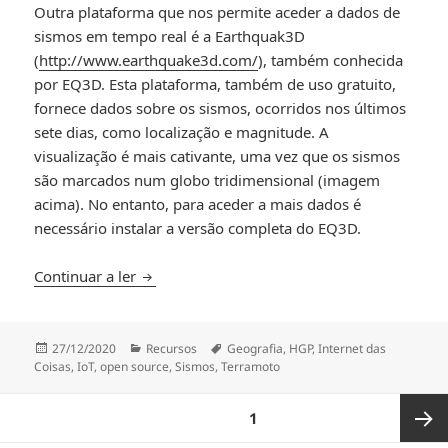
Outra plataforma que nos permite aceder a dados de
sismos em tempo real é a Earthquak3D
(
http://www.earthquake3d.com/
), também conhecida
por EQ3D. Esta plataforma, também de uso gratuito,
fornece dados sobre os sismos, ocorridos nos últimos
sete dias, como localização e magnitude. A
visualização é mais cativante, uma vez que os sismos
são marcados num globo tridimensional (imagem
acima). No entanto, para aceder a mais dados é
necessário instalar a versão completa do EQ3D.
Sismos em tempo real
Continuar a ler
Publicado
Categorias
Etiquetas
27/12/2020
Recursos
Geografia
,
HGP
,
Internet das
a
Coisas
,
IoT
,
open source
,
Sismos
,
Terramoto
Navegação
PÁGINA
1
de