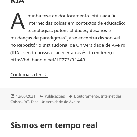
A
minha tese de doutoramento intitulada “A
internet das coisas em contextos de educação:
tecnologias, potencialidades, desafios e
mudanças de paradigmas” já se encontra disponível
no Repositório Institucional da Universidade de Aveiro
(RIA), sendo possível aceder através do endereço:
http://hdl.handle.net/10773/31443
Tese de Doutoramento no RIA
Continuar a ler
Publicado
Categorias
Etiquetas
12/06/2021
Publicações
Doutoramento
,
Internet das
a
Coisas
,
IoT
,
Tese
,
Universidade de Aveiro
Sismos em tempo real