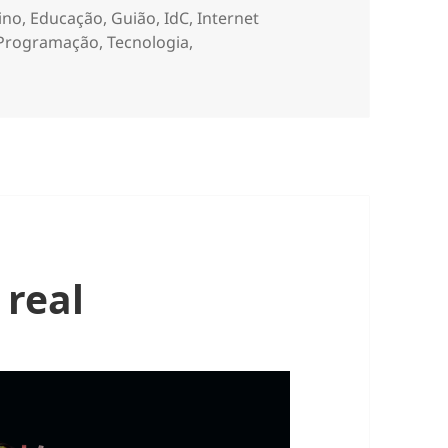
ino
,
Educação
,
Guião
,
IdC
,
Internet
Programação
,
Tecnologia
,
real