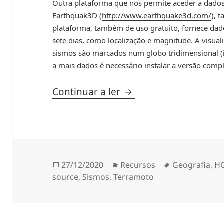
Outra plataforma que nos permite aceder a dado
Earthquak3D (
http://www.earthquake3d.com/
), 
plataforma, também de uso gratuito, fornece dad
sete dias, como localização e magnitude. A visual
sismos são marcados num globo tridimensional (
a mais dados é necessário instalar a versão comp
Sismos em tempo real
Continuar a ler
Publicado
Categorias
Etiquetas
27/12/2020
Recursos
Geografia
,
H
a
source
,
Sismos
,
Terramoto