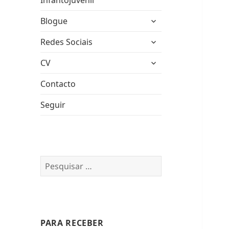
Infantojuvenil
expandir
Blogue
submenu
expandir
Redes Sociais
submenu
expandir
CV
submenu
Contacto
Seguir
Pesquisar
por:
PARA RECEBER