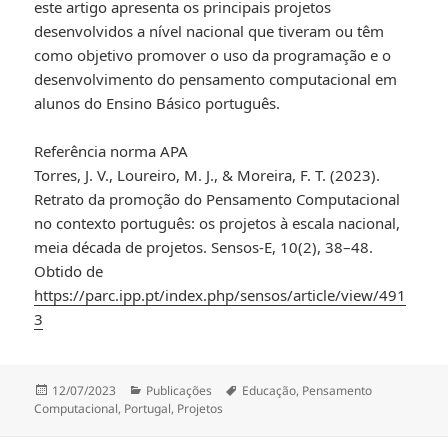
este artigo apresenta os principais projetos
desenvolvidos a nível nacional que tiveram ou têm
como objetivo promover o uso da programação e o
desenvolvimento do pensamento computacional em
alunos do Ensino Básico português.
Referência norma APA
Torres, J. V., Loureiro, M. J., & Moreira, F. T. (2023).
Retrato da promoção do Pensamento Computacional
no contexto português: os projetos à escala nacional,
meia década de projetos. Sensos-E, 10(2), 38–48.
Obtido de
https://parc.ipp.pt/index.php/sensos/article/view/491
3
Publicado
Categorias
Etiquetas
12/07/2023
Publicações
Educação
,
Pensamento
a
Computacional
,
Portugal
,
Projetos