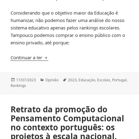
Considerando que o objetivo maior da Educação é
humanizar, não podemos fazer uma análise do nosso
sistema educativo apenas pelos rankings escolares.
Tampouco podemos comprar o ensino público com o
ensino privado, até porque:
Os rankings das escolas, uma vez mais…
Continuar a ler
Publicado
Categorias
Etiquetas
17/07/2023
Opinião
2023
,
Educação
,
Escolas
,
Portugal
,
a
Rankings
Retrato da promoção do
Pensamento Computacional
no contexto português: os
projetos à escala nacional,