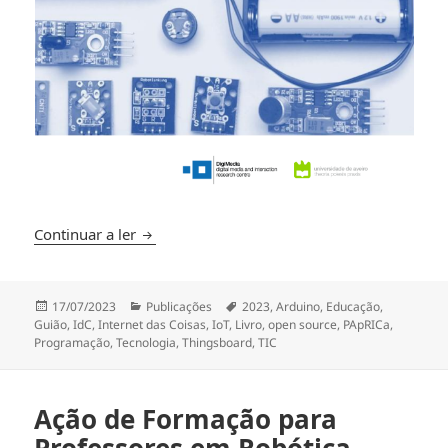
LIVRO – Potenciar aprendizagens interdiscipli
Continuar a ler
Publicado
Categorias
Etiquetas
17/07/2023
Publicações
2023
,
Arduino
,
Educação
,
a
Guião
,
IdC
,
Internet das Coisas
,
IoT
,
Livro
,
open source
,
PApRICa
,
Programação
,
Tecnologia
,
Thingsboard
,
TIC
Ação de Formação para
Professores em Robótica