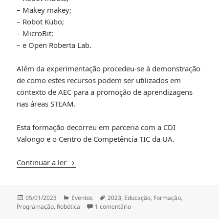
– Makey makey;
– Robot Kubo;
– MicroBit;
– e Open Roberta Lab.
Além da experimentação procedeu-se à demonstração
de como estes recursos podem ser utilizados em
contexto de AEC para a promoção de aprendizagens
nas áreas STEAM.
Esta formação decorreu em parceria com a CDI
Valongo e o Centro de Competência TIC da UA.
Formação em Robótica Educativa: CDI Valon
Continuar a ler
Publicado
Categorias
Etiquetas
05/01/2023
Eventos
2023
,
Educação
,
Formação
,
a
em Formação em Robótica Educa
Programação
,
Robótica
1 comentário