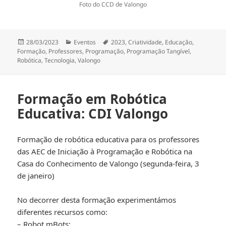
Foto do CCD de Valongo
Publicado
Categorias
Etiquetas
28/03/2023
Eventos
2023
,
Criatividade
,
Educação
,
a
Formação
,
Professores
,
Programação
,
Programação Tangível
,
Robótica
,
Tecnologia
,
Valongo
Formação em Robótica
Educativa: CDI Valongo
Formação de robótica educativa para os professores
das AEC de Iniciação à Programação e Robótica na
Casa do Conhecimento de Valongo (segunda-feira, 3
de janeiro)
No decorrer desta formação experimentámos
diferentes recursos como:
– Robot mBots;