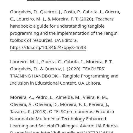
Gonçalves, D., Queiroz, J., Costa, P., Cabrita, I., Guerra,
C., Loureiro, M. J., & Moreira, F. T. (2020). Teachers’
handbook: a guide for understanding tangible
programming and the implementation of the TangIn
toolbox of resources. UA Editora.
https://doi.org/10.34624/bpy8-4n33
Loureiro, M. J., Guerra, C., Cabrita, I., Moreira, F. T.,
Gonçalves, D., & Queiroz, J. (2020). TEACHERS’
TRAINING HANDBOOK – Tangible Programming and
Inclusion in Educational Context. UA Editora.
Moreira, A., Pedro, L., Almeida, M., Vieira, R. M.,
Oliveira, A., Oliveira, D., Moreira, F. T., Pereira, J.,
Tavares, R. (2018). O TELSC em números: Encontro
Nacional do Multimédia: Tecnhology Enhanced
Learning and Societal Challenges. Aveiro: UA Editora.
Disponível em
http://hdl.handle.net/10773/24544