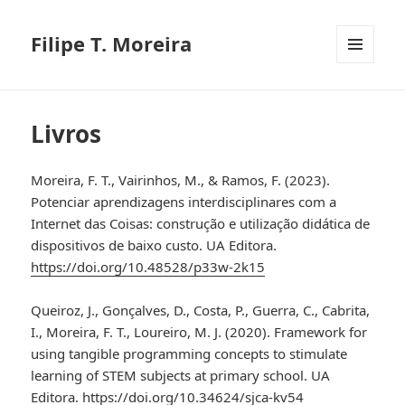
Filipe T. Moreira
MENU
E
WIDGETS
Livros
Moreira, F. T., Vairinhos, M., & Ramos, F. (2023).
Potenciar aprendizagens interdisciplinares com a
Internet das Coisas: construção e utilização didática de
dispositivos de baixo custo. UA Editora.
https://doi.org/10.48528/p33w-2k15
Queiroz, J., Gonçalves, D., Costa, P., Guerra, C., Cabrita,
I., Moreira, F. T., Loureiro, M. J. (2020). Framework for
using tangible programming concepts to stimulate
learning of STEM subjects at primary school. UA
Editora.
https://doi.org/10.34624/sjca-kv54