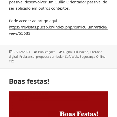
possível desenvolver um Guião Orientador passível de
ser aplicado em outros contextos.
Pode aceder ao artigo aqui
https://revistas.pucsp.br/index.php/curriculum/article/
view/55633
Publicado
Categorias
Etiquetas
22/12/2021
Publicações
Digital
,
Educação
,
Literacia
a
digital
,
Probranca
,
proposta curricular
,
SafeWeb
,
Segurança Online
,
TIC
Boas festas!