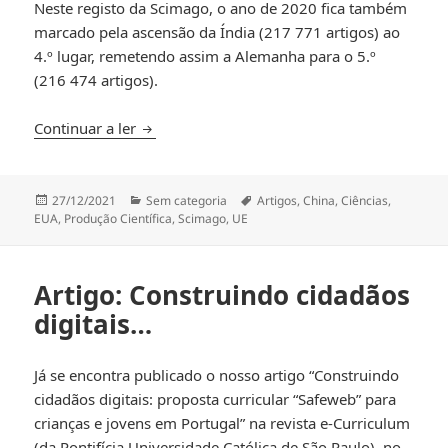
Neste registo da Scimago, o ano de 2020 fica também
marcado pela ascensão da Índia (217 771 artigos) ao
4.º lugar, remetendo assim a Alemanha para o 5.º
(216 474 artigos).
China ultrapassa EUA na produção científica
Continuar a ler
Publicado
Categorias
Etiquetas
27/12/2021
Sem categoria
Artigos
,
China
,
Ciências
,
a
EUA
,
Produção Científica
,
Scimago
,
UE
Artigo: Construindo cidadãos
digitais…
Já se encontra publicado o nosso artigo “Construindo
cidadãos digitais: proposta curricular “Safeweb” para
crianças e jovens em Portugal” na revista e-Curriculum
(da Pontifícia Universidade Católica de São Paulo), no