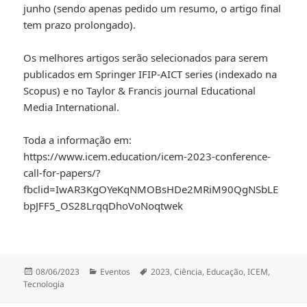
junho (sendo apenas pedido um resumo, o artigo final
tem prazo prolongado).
Os melhores artigos serão selecionados para serem
publicados em Springer IFIP-AICT series (indexado na
Scopus) e no Taylor & Francis journal Educational
Media International.
Toda a informação em:
https://www.icem.education/icem-2023-conference-
call-for-papers/?
fbclid=IwAR3KgOYeKqNMOBsHDe2MRiM90QgNSbLE
bpJFF5_OS28LrqqDhoVoNoqtwek
Publicado
Categorias
Etiquetas
08/06/2023
Eventos
2023
,
Ciência
,
Educação
,
ICEM
,
a
Tecnologia