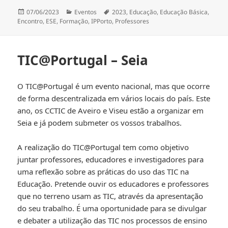
Publicado
Categorias
Etiquetas
07/06/2023
Eventos
2023
,
Educação
,
Educação Básica
,
a
Encontro
,
ESE
,
Formação
,
IPPorto
,
Professores
TIC@Portugal – Seia
O TIC@Portugal é um evento nacional, mas que ocorre
de forma descentralizada em vários locais do país. Este
ano, os CCTIC de Aveiro e Viseu estão a organizar em
Seia e já podem submeter os vossos trabalhos.
A realização do TIC@Portugal tem como objetivo
juntar professores, educadores e investigadores para
uma reflexão sobre as práticas do uso das TIC na
Educação. Pretende ouvir os educadores e professores
que no terreno usam as TIC, através da apresentação
do seu trabalho. É uma oportunidade para se divulgar
e debater a utilização das TIC nos processos de ensino