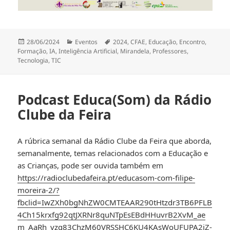
Publicado
Categorias
Etiquetas
28/06/2024
Eventos
2024
,
CFAE
,
Educação
,
Encontro
,
a
Formação
,
IA
,
Inteligência Artificial
,
Mirandela
,
Professores
,
Tecnologia
,
TIC
Podcast Educa(Som) da Rádio
Clube da Feira
A rúbrica semanal da Rádio Clube da Feira que aborda,
semanalmente, temas relacionados com a Educação e
as Crianças, pode ser ouvida também em
https://radioclubedafeira.pt/educasom-com-filipe-
moreira-2/?
fbclid=IwZXh0bgNhZW0CMTEAAR290tHtzdr3TB6PFLB
4Ch15krxfg92qtJXRNr8quNTpEsEBdHHuvrB2XvM_ae
m_AaRh_vzq83ChzM60VRSSHC6KU4KAsWoUFUPA2jZ-