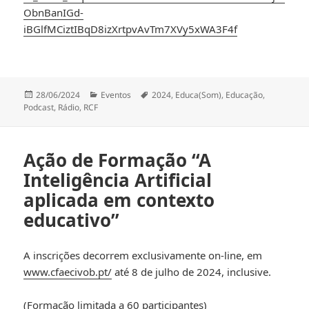
ObnBanIGd-
iBGlfMCiztIBqD8izXrtpvAvTm7XVy5xWA3F4f
Publicado
Categorias
Etiquetas
28/06/2024
Eventos
2024
,
Educa(Som)
,
Educação
,
a
Podcast
,
Rádio
,
RCF
Ação de Formação “A
Inteligência Artificial
aplicada em contexto
educativo”
A inscrições decorrem exclusivamente on-line, em
www.cfaecivob.pt/
até 8 de julho de 2024, inclusive.
(Formação limitada a 60 participantes)