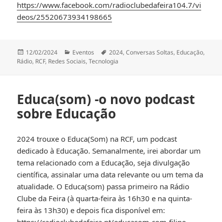
https://www.facebook.com/radioclubedafeira104.7/vi
deos/25520673934198665
Publicado
Categorias
Etiquetas
12/02/2024
Eventos
2024
,
Conversas Soltas
,
Educação
,
a
Rádio
,
RCF
,
Redes Sociais
,
Tecnologia
Educa(som) -o novo podcast
sobre Educação
2024 trouxe o Educa(Som) na RCF, um podcast
dedicado à Educação.
Semanalmente, irei abordar um
tema relacionado com a Educação, seja divulgação
científica, assinalar uma data relevante ou um tema da
atualidade.
O Educa(som) passa primeiro na Rádio
Clube da Feira (à quarta-feira às 16h30 e na quinta-
feira às 13h30) e depois fica disponível em:
https://radioclubedafeira.pt/educasom-com-filipe-