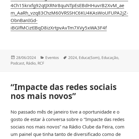
4Ch15krxfg92qtJXRNr8quNTpEsEBdHHuvrB2XvM_ae
m_AaRh_vzq83ChzM60VRSSHC6KU4KAsWoUFUPA2jZ-
ObnBanIGd-
iBGlfMCiztIBqD8izXrtpvAvTm7XVy5xWA3F4f
Publicado
Categorias
Etiquetas
28/06/2024
Eventos
2024
,
Educa(Som)
,
Educação
,
a
Podcast
,
Rádio
,
RCF
“Impacte das redes sociais
nos mais novos”
No passado mês de janeiro tive a oportunidade e o
gosto de estar à conversa sobre o “Impacte das redes
sociais nos mais novos” na Rádio Clube da Feira, com
um painel que tinha tanto de diversificado como de