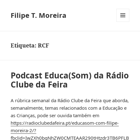
Filipe T. Moreira
MENU
E
WIDGETS
Etiqueta:
RCF
Podcast Educa(Som) da Rádio
Clube da Feira
A rúbrica semanal da Rádio Clube da Feira que aborda,
semanalmente, temas relacionados com a Educação e
as Crianças, pode ser ouvida também em
https://radioclubedafeira.pt/educasom-com-filipe-
moreira-2/?
fbclid=IwZXh0bgNhZW0CMTEAAR290tHtzdr3TB6PFLB