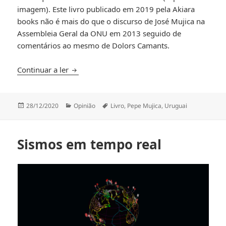
imagem). Este livro publicado em 2019 pela Akiara
books não é mais do que o discurso de José Mujica na
Assembleia Geral da ONU em 2013 seguido de
comentários ao mesmo de Dolors Camants.
Pepe Mujica – Leituras de final de ano
Continuar a ler
Publicado
Categorias
Etiquetas
28/12/2020
Opinião
Livro
,
Pepe Mujica
,
Uruguai
a
Sismos em tempo real