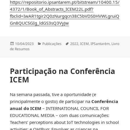
https://repositorio.ipsantarem.pt/bitstream/10400.15/
4372/1/Book_of_Abstracts_ICEM22L.pdf?
fbclid=IwAR1tgir2Q0zNurgqcn38C5bVDS0HVWLgruiQ
Gn8QUCSGIg_ldGS3sQ3VyJw
Publicado
Categorias
Etiquetas
10/04/2023
Publicações
2022
,
ICEM
,
IPSantarém
,
Livro
a
de Resumos
Participação na Conferência
ICEM
Na semana passada, tive a oportunidade (e
principalmente o gosto) de participar na
Conferência
anual do ICEM
– INTERNATIONAL COUNCIL FOR
EDUCATIONAL MEDIA – com duas comunicações:
Teachers’ perceptions about IoT technologies in school
activities; e OH!Bug: Envolver as crianças na