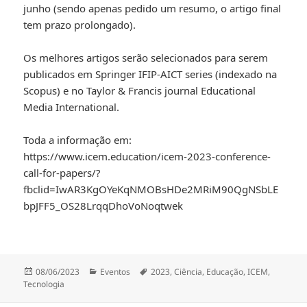
junho (sendo apenas pedido um resumo, o artigo final
tem prazo prolongado).
Os melhores artigos serão selecionados para serem
publicados em Springer IFIP-AICT series (indexado na
Scopus) e no Taylor & Francis journal Educational
Media International.
Toda a informação em:
https://www.icem.education/icem-2023-conference-
call-for-papers/?
fbclid=IwAR3KgOYeKqNMOBsHDe2MRiM90QgNSbLE
bpJFF5_OS28LrqqDhoVoNoqtwek
Publicado
Categorias
Etiquetas
08/06/2023
Eventos
2023
,
Ciência
,
Educação
,
ICEM
,
a
Tecnologia