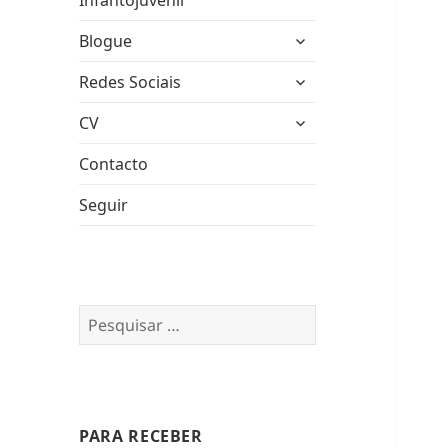
Infantojuvenil
expandir
Blogue
submenu
expandir
Redes Sociais
submenu
expandir
CV
submenu
Contacto
Seguir
Pesquisar
por:
PARA RECEBER