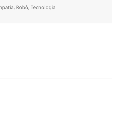
s
mpatia
,
Robô
,
Tecnologia