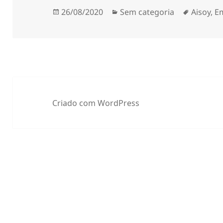
Publicado
Categorias
Etiqueta
26/08/2020
Sem categoria
Aisoy
,
E
a
Criado com WordPress