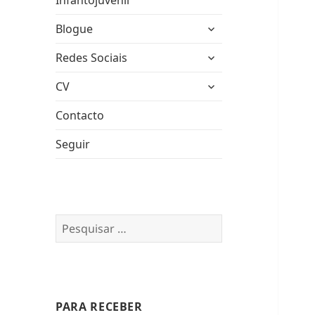
Infantojuvenil
expandir
Blogue
submenu
expandir
Redes Sociais
submenu
expandir
CV
submenu
Contacto
Seguir
Pesquisar
por:
PARA RECEBER