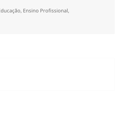
s
Educação
,
Ensino Profissional
,