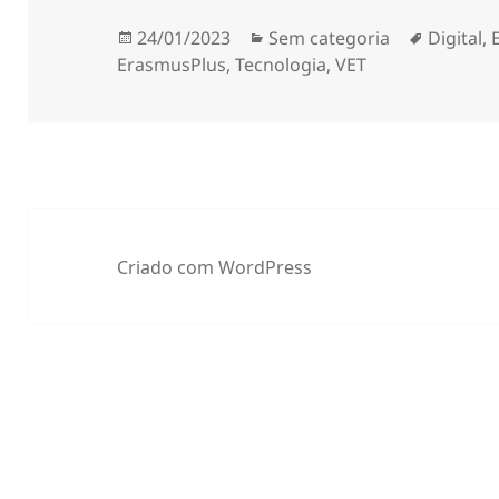
Publicado
Categorias
Etiqueta
24/01/2023
Sem categoria
Digital
,
a
ErasmusPlus
,
Tecnologia
,
VET
Criado com WordPress