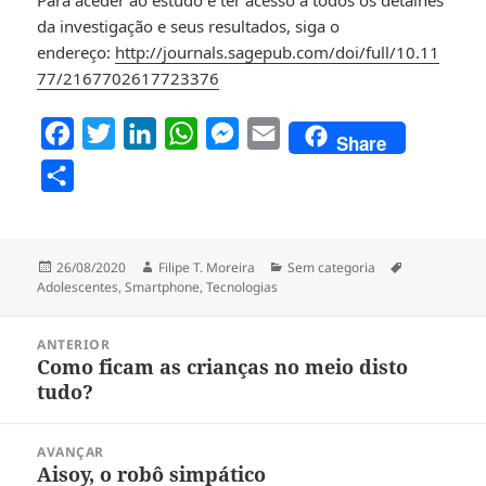
da investigação e seus resultados, siga o
endereço:
http://journals.sagepub.com/doi/full/10.11
77/2167702617723376
F
T
L
W
M
E
Share
a
w
i
h
e
m
P
c
i
n
a
s
a
a
e
t
k
t
s
i
r
b
t
e
s
e
l
Publicado
Autor
Categorias
Etiquetas
26/08/2020
Filipe T. Moreira
Sem categoria
t
a
Adolescentes
,
Smartphone
,
Tecnologias
o
e
d
A
n
i
o
r
I
p
g
Navegação
l
ANTERIOR
de
k
n
p
e
Como ficam as crianças no meio disto
Artigo
h
artigos
tudo?
r
anterior:
a
r
AVANÇAR
Aisoy, o robô simpático
Artigo