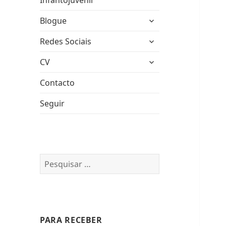
Infantojuvenil
expandir
Blogue
submenu
expandir
Redes Sociais
submenu
expandir
CV
submenu
Contacto
Seguir
Pesquisar
por:
PARA RECEBER