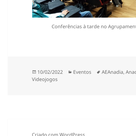
Conferências à tarde no Agrupament
Publicado
Categorias
Etiquetas
10/02/2022
Eventos
AEAnadia
,
Ana
a
Videojogos
Criado com WordPress