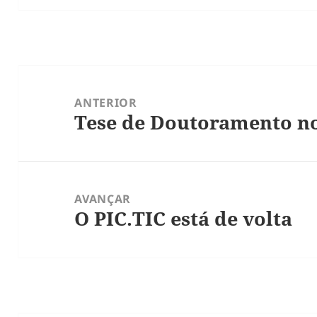
Navegação
de
ANTERIOR
Tese de Doutoramento n
artigos
Artigo
anterior:
AVANÇAR
O PIC.TIC está de volta
Artigo
seguinte: