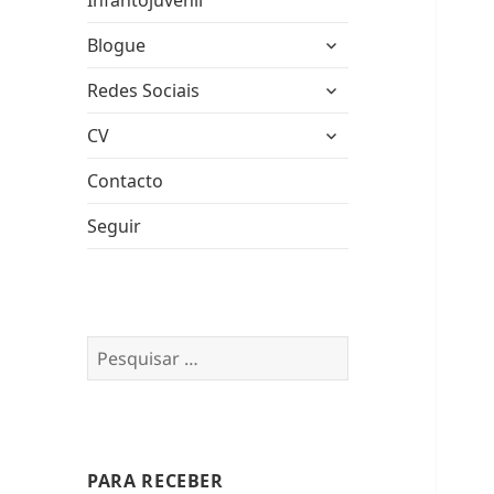
Infantojuvenil
expandir
Blogue
submenu
expandir
Redes Sociais
submenu
expandir
CV
submenu
Contacto
Seguir
Pesquisar
por:
PARA RECEBER