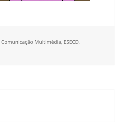
Etiquetas
Comunicação Multimédia
,
ESECD
,