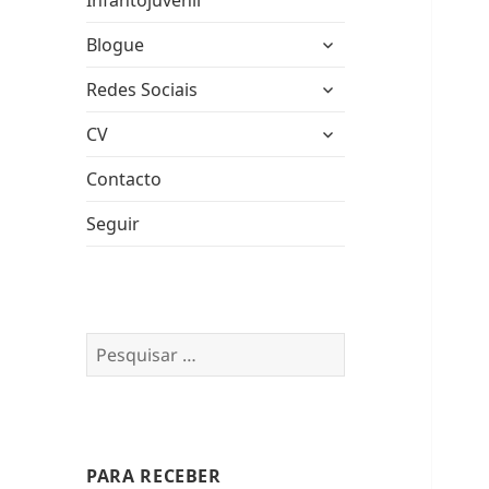
Infantojuvenil
expandir
Blogue
submenu
expandir
Redes Sociais
submenu
expandir
CV
submenu
Contacto
Seguir
Pesquisar
por:
PARA RECEBER