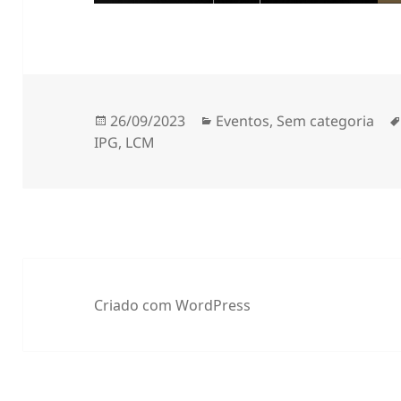
Publicado
Categorias
26/09/2023
Eventos
,
Sem categoria
a
IPG
,
LCM
Criado com WordPress