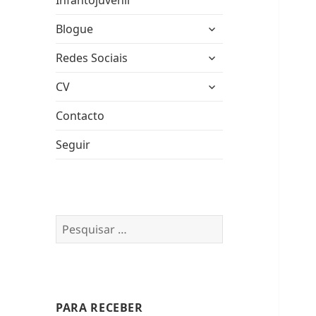
Infantojuvenil
expandir
Blogue
submenu
expandir
Redes Sociais
submenu
expandir
CV
submenu
Contacto
Seguir
Pesquisar
por:
PARA RECEBER