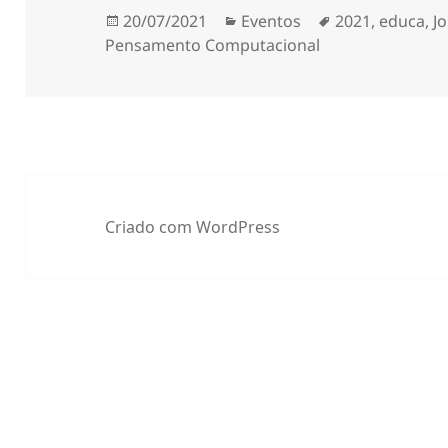
Publicado
Categorias
Etiquetas
20/07/2021
Eventos
2021
,
educa
,
J
a
Pensamento Computacional
Criado com WordPress