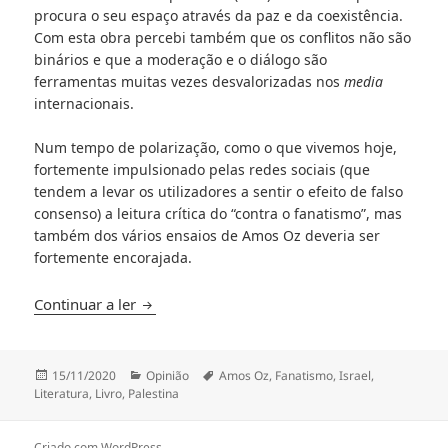
procura o seu espaço através da paz e da coexistência.
Com esta obra percebi também que os conflitos não são
binários e que a moderação e o diálogo são
ferramentas muitas vezes desvalorizadas nos
media
internacionais.
Num tempo de polarização, como o que vivemos hoje,
fortemente impulsionado pelas redes sociais (que
tendem a levar os utilizadores a sentir o efeito de falso
consenso) a leitura crítica do “contra o fanatismo”, mas
também dos vários ensaios de Amos Oz deveria ser
fortemente encorajada.
Amos Oz – Contra o fanatismo
Continuar a ler
Publicado
Categorias
Etiquetas
15/11/2020
Opinião
Amos Oz
,
Fanatismo
,
Israel
,
a
Literatura
,
Livro
,
Palestina
Criado com WordPress