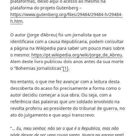
plataformas, deixo aqui o acesso ao mesmo na
plataforma do projeto Gutenberg –
https://www.gutenberg.org/files/29484/29484-h/29484-
h.htm
.
O autor (Jorge d’Abreu) foi um jornalista que se
identificava com a causa Republicana, podem consultar
a página na Wikipedia para saber um pouco mais sobre
o mesmo:
https://pt.wikipedia.org/wiki/Jorge_de_Abreu
.
Alem deste livro publicou dois anos antes da sua morte
o “Bohemias Jornalisticas”
[1]
.
No entanto, o que me fez avançar com a leitura desta
descoberta do acaso foi precisamente a forma como o
autor decidiu começar a sua obra. Ou seja, com a
referência das palavras que um soldado envolvido na
revolta proferiu ao presidente do tribunal de guerra, no
ato do julgamento e que aqui transcrevo:
“…
Eu, meu senhor, não sei o que é a Republica, mas não
póde deixar de ser uma cousa santa. Nunca na egreja sentí