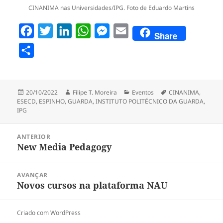
CINANIMA nas Universidades/IPG. Foto de Eduardo Martins
F
T
L
W
M
E
Share
a
w
i
h
e
m
P
c
i
n
a
s
a
a
e
t
k
t
s
i
r
b
t
e
s
e
l
Publicado
Autor
Categorias
Etiquetas
20/10/2022
Filipe T. Moreira
Eventos
CINANIMA
,
t
a
ESECD
,
ESPINHO
,
GUARDA
,
INSTITUTO POLITÉCNICO DA GUARDA
,
o
e
d
A
n
i
IPG
o
r
I
p
g
l
Navegação
k
n
p
e
ANTERIOR
h
de
New Media Pedagogy
Artigo
r
artigos
a
anterior:
r
AVANÇAR
Novos cursos na plataforma NAU
Artigo
seguinte:
Criado com WordPress