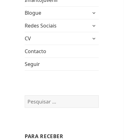
Infantojuvenil
expandir
Blogue
submenu
expandir
Redes Sociais
submenu
expandir
CV
submenu
Contacto
Seguir
Pesquisar
por:
PARA RECEBER