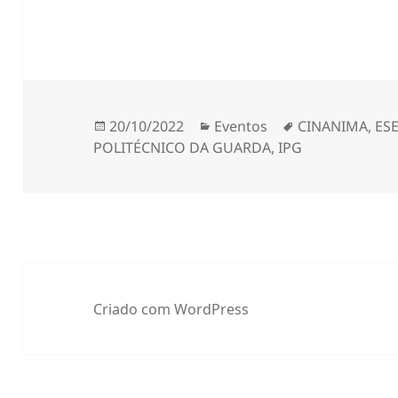
Publicado
Categorias
Etiquetas
20/10/2022
Eventos
CINANIMA
,
ES
a
POLITÉCNICO DA GUARDA
,
IPG
Criado com WordPress