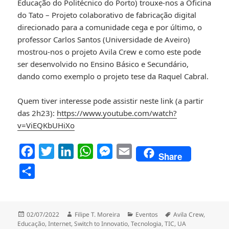
Educação do Politécnico do Porto) trouxe-nos a Oficina
do Tato – Projeto colaborativo de fabricação digital
direcionado para a comunidade cega e por último, o
professor Carlos Santos (Universidade de Aveiro)
mostrou-nos o projeto Avila Crew e como este pode
ser desenvolvido no Ensino Básico e Secundário,
dando como exemplo o projeto tese da Raquel Cabral.
Quem tiver interesse pode assistir neste link (a partir
das 2h23):
https://www.youtube.com/watch?
v=ViEQKbUHiXo
F
T
L
W
M
E
Share
a
w
i
h
e
m
P
c
i
n
a
s
a
a
e
t
k
t
s
i
r
b
t
e
s
e
l
Publicado
Autor
Categorias
Etiquetas
02/07/2022
Filipe T. Moreira
Eventos
Avila Crew
,
t
a
Educação
,
Internet
,
Switch to Innovatio
,
Tecnologia
,
TIC
,
UA
o
e
d
A
n