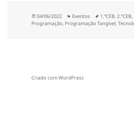
Publicado
Categorias
Etiquetas
04/06/2022
Eventos
1.ºCEB
,
2.ºCEB
,
a
Programação
,
Programação Tangível
,
Tecnol
Criado com WordPress