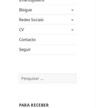
Infantojuvenil
expandir
Blogue
submenu
expandir
Redes Sociais
submenu
expandir
CV
submenu
Contacto
Seguir
Pesquisar
por:
PARA RECEBER