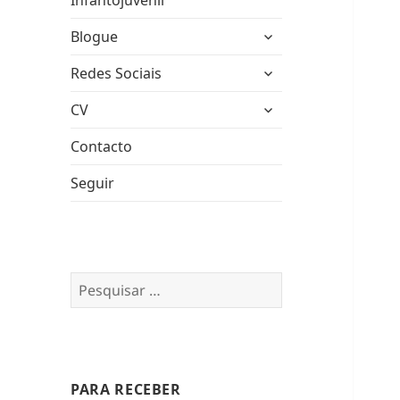
Infantojuvenil
expandir
Blogue
submenu
expandir
Redes Sociais
submenu
expandir
CV
submenu
Contacto
Seguir
Pesquisar
por:
PARA RECEBER