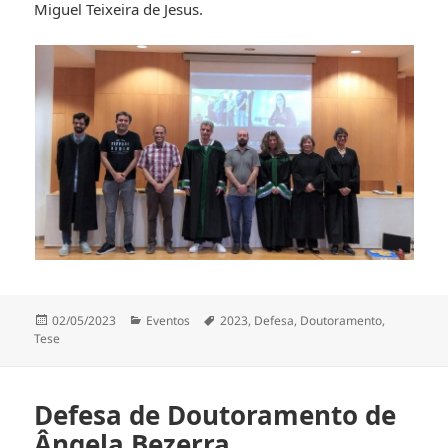
Miguel Teixeira de Jesus.
Publicado
Categorias
Etiquetas
02/05/2023
Eventos
2023
,
Defesa
,
Doutoramento
,
a
Tese
Defesa de Doutoramento de
Ângela Bezerra