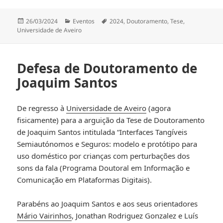
Publicado
Categorias
Etiquetas
26/03/2024
Eventos
2024
,
Doutoramento
,
Tese
,
a
Universidade de Aveiro
Defesa de Doutoramento de
Joaquim Santos
De regresso à
Universidade de Aveiro
(agora
fisicamente) para a arguição da Tese de Doutoramento
de Joaquim Santos intitulada “Interfaces Tangíveis
Semiautónomos e Seguros: modelo e protótipo para
uso doméstico por crianças com perturbações dos
sons da fala (Programa Doutoral em Informação e
Comunicação em Plataformas Digitais).
Parabéns ao Joaquim Santos e aos seus orientadores
Mário Vairinhos
, Jonathan Rodriguez Gonzalez e Luís