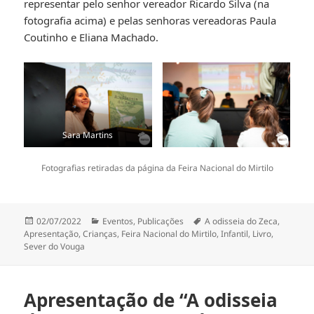
representar pelo senhor vereador Ricardo Silva (na
fotografia acima) e pelas senhoras vereadoras Paula
Coutinho e Eliana Machado.
Sara Martins
Fotografias retiradas da página da Feira Nacional do Mirtilo
Publicado
Categorias
Etiquetas
02/07/2022
Eventos
,
Publicações
A odisseia do Zeca
,
a
Apresentação
,
Crianças
,
Feira Nacional do Mirtilo
,
Infantil
,
Livro
,
Sever do Vouga
Apresentação de “A odisseia