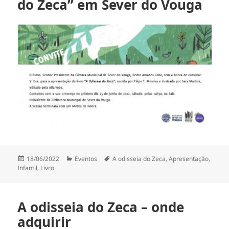
do Zeca” em Sever do Vouga
Publicado
Categorias
Etiquetas
18/06/2022
Eventos
A odisseia do Zeca
,
Apresentação
,
a
Infantil
,
Livro
A odisseia do Zeca – onde
adquirir