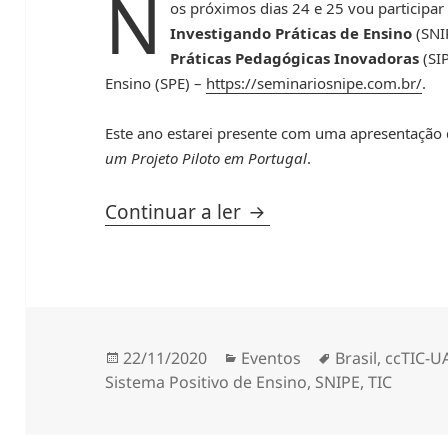
N
os próximos dias 24 e 25 vou participa
Investigando Práticas de Ensino
(SNI
Práticas Pedagógicas Inovadoras
(SIP
Ensino (SPE) –
https://seminariosnipe.com.br/
.
Este ano estarei presente com uma apresentação 
um Projeto Piloto em Portugal
.
Participação no SNIPE
Continuar a ler
Publicado
Categorias
Etiquetas
22/11/2020
Eventos
Brasil
,
ccTIC-U
a
Sistema Positivo de Ensino
,
SNIPE
,
TIC