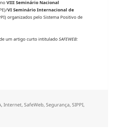
r no
VIII Seminário Nacional
PE)/
VI Seminário Internacional de
PI) organizados pelo Sistema Positivo de
de um artigo curto intitulado
SAFEWEB:
/SIPPI
A
,
Internet
,
SafeWeb
,
Segurança
,
SIPPI
,