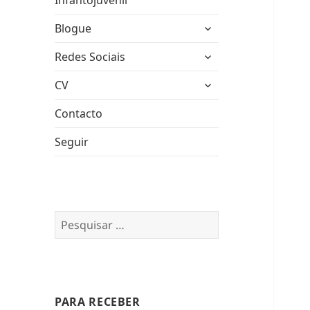
Infantojuvenil
expandir
Blogue
submenu
expandir
Redes Sociais
submenu
expandir
CV
submenu
Contacto
Seguir
Pesquisar
por:
PARA RECEBER