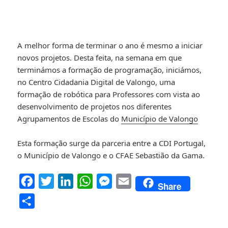
A melhor forma de terminar o ano é mesmo a iniciar
novos projetos. Desta feita, na semana em que
terminámos a formação de programação, iniciámos,
no Centro Cidadania Digital de Valongo, uma
formação de robótica para Professores com vista ao
desenvolvimento de projetos nos diferentes
Agrupamentos de Escolas do
Município de Valongo
Esta formação surge da parceria entre a CDI Portugal,
o Município de Valongo e o CFAE Sebastião da Gama.
F
T
L
W
M
E
Share
a
w
i
h
e
m
P
c
i
n
a
s
a
a
e
t
k
t
s
i