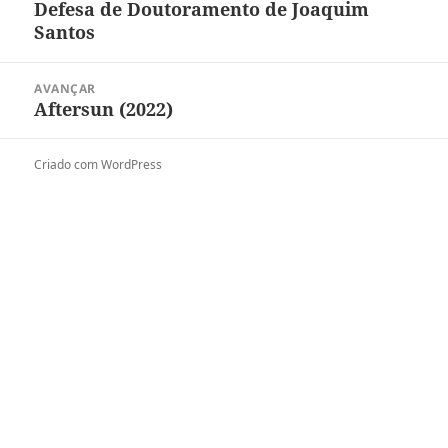
k
n
p
e
Defesa de Doutoramento de Joaquim
Artigo
h
artigos
Santos
r
anterior:
a
r
AVANÇAR
Aftersun (2022)
Artigo
seguinte:
Criado com WordPress