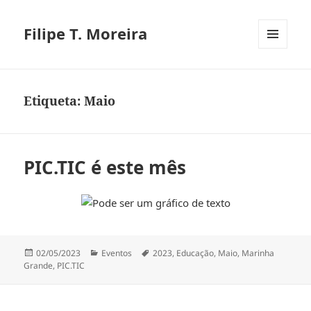
Filipe T. Moreira
MENU
E
WIDGETS
Etiqueta:
Maio
PIC.TIC é este mês
Publicado
Categorias
Etiquetas
02/05/2023
Eventos
2023
,
Educação
,
Maio
,
Marinha
a
Grande
,
PIC.TIC