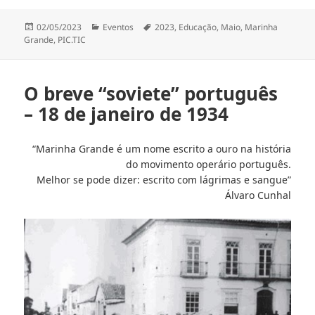
Publicado
Categorias
Etiquetas
02/05/2023
Eventos
2023
,
Educação
,
Maio
,
Marinha
a
Grande
,
PIC.TIC
O breve “soviete” português
– 18 de janeiro de 1934
“Marinha Grande é um nome escrito a ouro na história
do movimento operário português.
Melhor se pode dizer: escrito com lágrimas e sangue”
Álvaro Cunhal