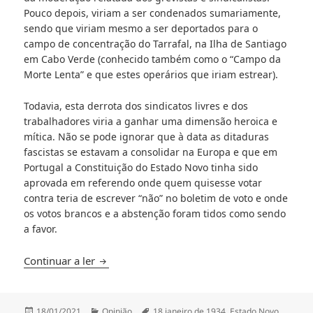
Pouco depois, viriam a ser condenados sumariamente,
sendo que viriam mesmo a ser deportados para o
campo de concentração do Tarrafal, na Ilha de Santiago
em Cabo Verde (conhecido também como o “Campo da
Morte Lenta” e que estes operários que iriam estrear).
Todavia, esta derrota dos sindicatos livres e dos
trabalhadores viria a ganhar uma dimensão heroica e
mítica. Não se pode ignorar que à data as ditaduras
fascistas se estavam a consolidar na Europa e que em
Portugal a Constituição do Estado Novo tinha sido
aprovada em referendo onde quem quisesse votar
contra teria de escrever “não” no boletim de voto e onde
os votos brancos e a abstenção foram tidos como sendo
a favor.
O breve “soviete” português – 18 de janeiro
Continuar a ler
Publicado
Categorias
Etiquetas
18/01/2021
Opinião
18 janeiro de 1934
,
Estado Novo
,