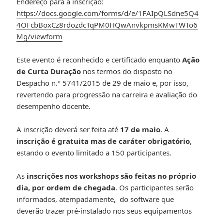
Endereço para a inscrição:
https://docs.google.com/forms/d/e/1FAIpQLSdne5Q4
4OFcbBoxCz8rdozdcTqPM0HQwAnvkpmsKMwTWTo6
Mg/viewform
Este evento é reconhecido e certificado enquanto
Ação
de Curta Duração
nos termos do disposto no
Despacho n.º 5741/2015 de 29 de maio e, por isso,
revertendo para progressão na carreira e avaliação do
desempenho docente.
A inscrição deverá ser feita até
17 de maio
. A
inscrição é gratuita mas de caráter obrigatório
,
estando o evento limitado a 150 participantes.
As
inscrições nos workshops são feitas no próprio
dia, por ordem de chegada
. Os participantes serão
informados, atempadamente, do software que
deverão trazer pré-instalado nos seus equipamentos