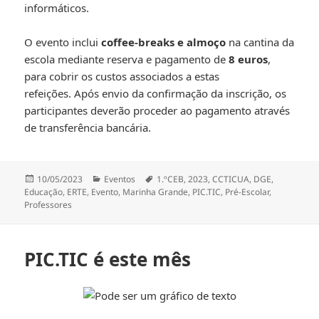
informáticos.
O evento inclui
coffee-breaks e almoço
na cantina da
escola mediante reserva e pagamento de
8 euros
,
para cobrir os custos associados a estas
refeições. Após envio da confirmação da inscrição, os
participantes deverão proceder ao pagamento através
de transferência bancária.
Publicado
Categorias
Etiquetas
10/05/2023
Eventos
1.ºCEB
,
2023
,
CCTICUA
,
DGE
,
a
Educação
,
ERTE
,
Evento
,
Marinha Grande
,
PIC.TIC
,
Pré-Escolar
,
Professores
PIC.TIC é este mês