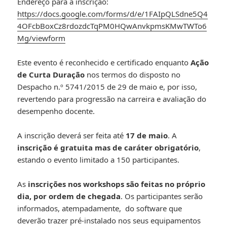
Endereço para a inscrição:
https://docs.google.com/forms/d/e/1FAIpQLSdne5Q4
4OFcbBoxCz8rdozdcTqPM0HQwAnvkpmsKMwTWTo6
Mg/viewform
Este evento é reconhecido e certificado enquanto
Ação
de Curta Duração
nos termos do disposto no
Despacho n.º 5741/2015 de 29 de maio e, por isso,
revertendo para progressão na carreira e avaliação do
desempenho docente.
A inscrição deverá ser feita até
17 de maio
. A
inscrição é gratuita mas de caráter obrigatório
,
estando o evento limitado a 150 participantes.
As
inscrições nos workshops são feitas no próprio
dia, por ordem de chegada
. Os participantes serão
informados, atempadamente, do software que
deverão trazer pré-instalado nos seus equipamentos