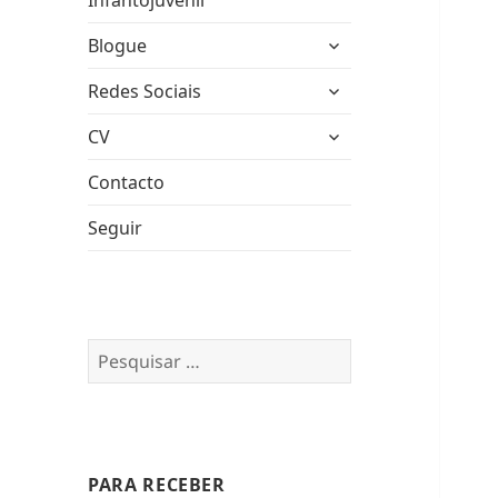
Infantojuvenil
expandir
Blogue
submenu
expandir
Redes Sociais
submenu
expandir
CV
submenu
Contacto
Seguir
Pesquisar
por:
PARA RECEBER