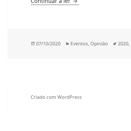
A Code Week 2020 est
Continuar a ler
Publicado
Categorias
Etiqu
07/10/2020
Eventos
,
Opinião
2020
,
a
Criado com WordPress