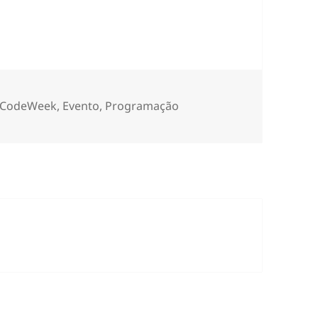
á aí…
etas
CodeWeek
,
Evento
,
Programação