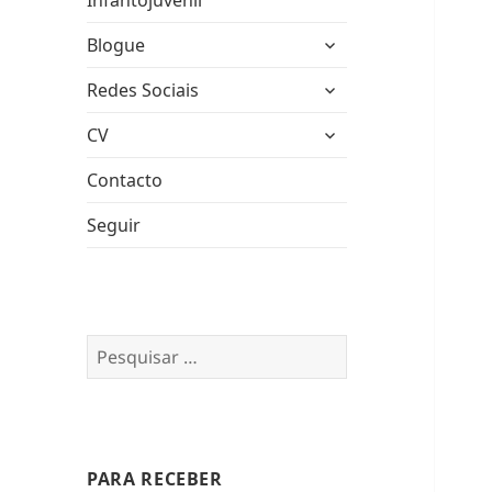
Infantojuvenil
expandir
Blogue
submenu
expandir
Redes Sociais
submenu
expandir
CV
submenu
Contacto
Seguir
Pesquisar
por:
PARA RECEBER