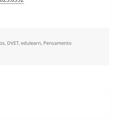
gos
,
DVET
,
edulearn
,
Pensamento