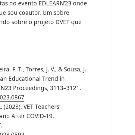
atas do evento EDLEARN’23 onde
que sou coautor. Um sobre
do sobre o projeto DVET que
, F. T., Torres, J. V., & Sousa, J.
 an Educational Trend in
RN23 Proceedings, 3113–3121.
2023.0867
 A. (2023). VET Teachers’
 and After COVID-19.
.
2023.0592