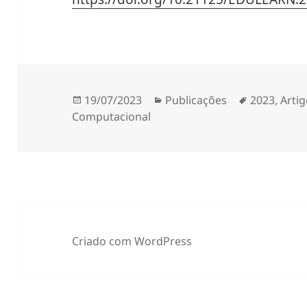
Publicado
Categorias
Etiquetas
19/07/2023
Publicações
2023
,
Arti
a
Computacional
Criado com WordPress